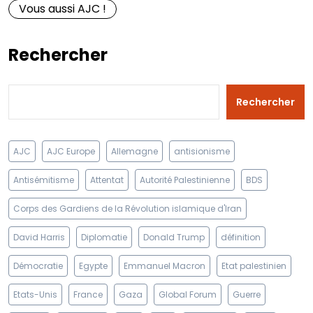
Vous aussi AJC !
Rechercher
Rechercher
AJC
AJC Europe
Allemagne
antisionisme
Antisémitisme
Attentat
Autorité Palestinienne
BDS
Corps des Gardiens de la Révolution islamique d'Iran
David Harris
Diplomatie
Donald Trump
définition
Démocratie
Egypte
Emmanuel Macron
Etat palestinien
Etats-Unis
France
Gaza
Global Forum
Guerre