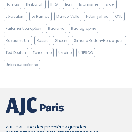
Hamas
Hezbollah
IHRA
Iran
Islamisme
Israel
Jérusalem
Le Hamas
Manuel Valls
Netanyahou
ONU
Parlement européen
Racisme
Radiographie
Royaume Uni
Russie
Shoah
Simone Rodan-Benzaquen
Ted Deutch
Terrorisme
Ukraine
UNESCO
Union européenne
AJC est l’une des premières grandes