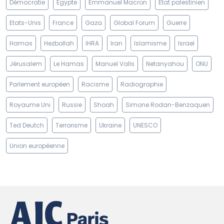
Démocratie
Egypte
Emmanuel Macron
Etat palestinien
Etats-Unis
France
Gaza
Global Forum
Guerre
Hamas
Hezbollah
IHRA
Iran
Islamisme
Israel
Jérusalem
Le Hamas
Manuel Valls
Netanyahou
ONU
Parlement européen
Racisme
Radiographie
Royaume Uni
Russie
Shoah
Simone Rodan-Benzaquen
Ted Deutch
Terrorisme
Ukraine
UNESCO
Union européenne