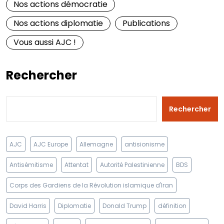
Nos actions démocratie
Nos actions diplomatie
Publications
Vous aussi AJC !
Rechercher
Rechercher
AJC
AJC Europe
Allemagne
antisionisme
Antisémitisme
Attentat
Autorité Palestinienne
BDS
Corps des Gardiens de la Révolution islamique d'Iran
David Harris
Diplomatie
Donald Trump
définition