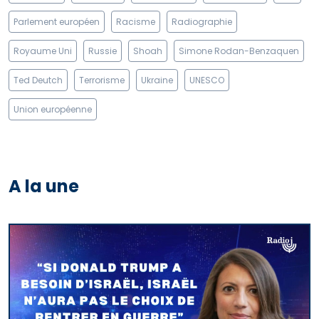
Parlement européen
Racisme
Radiographie
Royaume Uni
Russie
Shoah
Simone Rodan-Benzaquen
Ted Deutch
Terrorisme
Ukraine
UNESCO
Union européenne
A la une