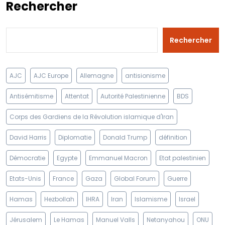
Rechercher
Rechercher
AJC
AJC Europe
Allemagne
antisionisme
Antisémitisme
Attentat
Autorité Palestinienne
BDS
Corps des Gardiens de la Révolution islamique d'Iran
David Harris
Diplomatie
Donald Trump
définition
Démocratie
Egypte
Emmanuel Macron
Etat palestinien
Etats-Unis
France
Gaza
Global Forum
Guerre
Hamas
Hezbollah
IHRA
Iran
Islamisme
Israel
Jérusalem
Le Hamas
Manuel Valls
Netanyahou
ONU