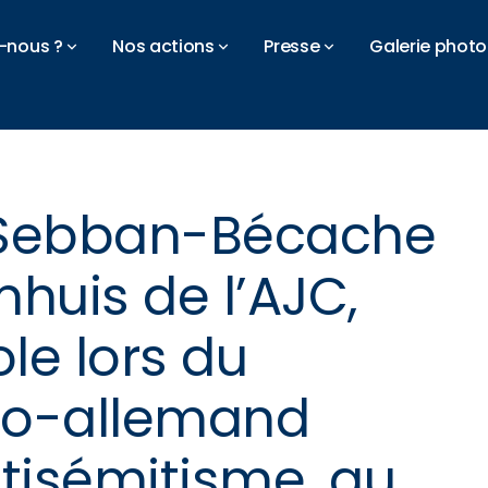
-nous ?
Nos actions
Presse
Galerie photo
 Sebban-Bécache
huis de l’AJC,
ole lors du
co-allemand
ntisémitisme, au