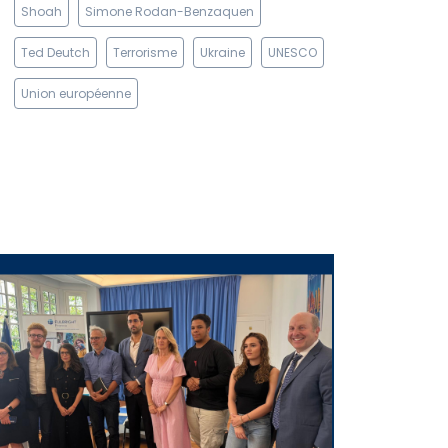
Shoah
Simone Rodan-Benzaquen
Ted Deutch
Terrorisme
Ukraine
UNESCO
Union européenne