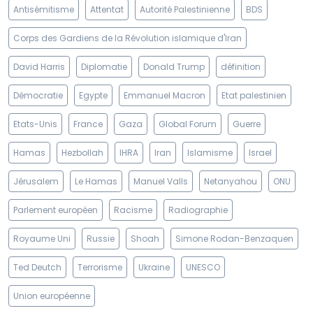
Antisémitisme
Attentat
Autorité Palestinienne
BDS
Corps des Gardiens de la Révolution islamique d'Iran
David Harris
Diplomatie
Donald Trump
définition
Démocratie
Egypte
Emmanuel Macron
Etat palestinien
Etats-Unis
France
Gaza
Global Forum
Guerre
Hamas
Hezbollah
IHRA
Iran
Islamisme
Israel
Jérusalem
Le Hamas
Manuel Valls
Netanyahou
ONU
Parlement européen
Racisme
Radiographie
Royaume Uni
Russie
Shoah
Simone Rodan-Benzaquen
Ted Deutch
Terrorisme
Ukraine
UNESCO
Union européenne