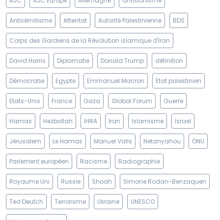
AJC
AJC Europe
Allemagne
antisionisme
Antisémitisme
Attentat
Autorité Palestinienne
BDS
Corps des Gardiens de la Révolution islamique d'Iran
David Harris
Diplomatie
Donald Trump
définition
Démocratie
Egypte
Emmanuel Macron
Etat palestinien
Etats-Unis
France
Gaza
Global Forum
Guerre
Hamas
Hezbollah
IHRA
Iran
Islamisme
Israel
Jérusalem
Le Hamas
Manuel Valls
Netanyahou
ONU
Parlement européen
Racisme
Radiographie
Royaume Uni
Russie
Shoah
Simone Rodan-Benzaquen
Ted Deutch
Terrorisme
Ukraine
UNESCO