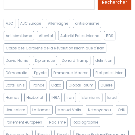
Rechercher
AJC
AJC Europe
Allemagne
antisionisme
Antisémitisme
Attentat
Autorité Palestinienne
BDS
Corps des Gardiens de la Révolution islamique d'Iran
David Harris
Diplomatie
Donald Trump
définition
Démocratie
Egypte
Emmanuel Macron
Etat palestinien
Etats-Unis
France
Gaza
Global Forum
Guerre
Hamas
Hezbollah
IHRA
Iran
Islamisme
Israel
Jérusalem
Le Hamas
Manuel Valls
Netanyahou
ONU
Parlement européen
Racisme
Radiographie
Royaume Uni
Russie
Shoah
Simone Rodan-Benzaquen