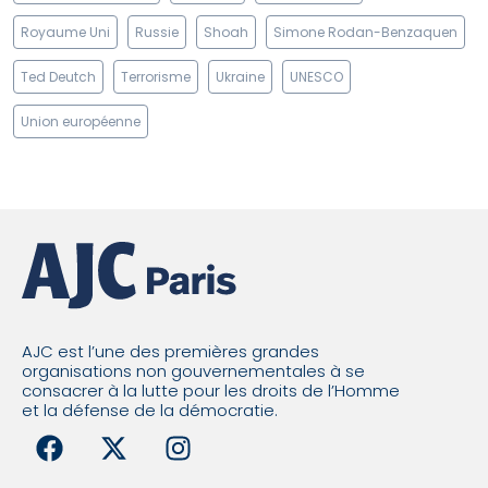
Royaume Uni
Russie
Shoah
Simone Rodan-Benzaquen
Ted Deutch
Terrorisme
Ukraine
UNESCO
Union européenne
AJC est l’une des premières grandes
organisations non gouvernementales à se
consacrer à la lutte pour les droits de l’Homme
et la défense de la démocratie.