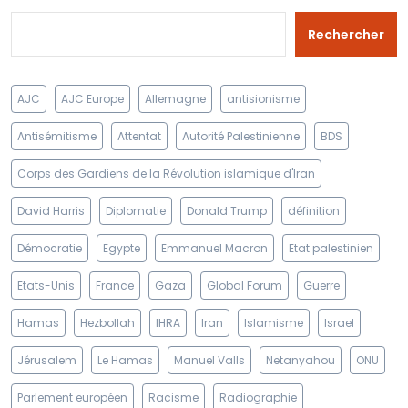
Rechercher
AJC
AJC Europe
Allemagne
antisionisme
Antisémitisme
Attentat
Autorité Palestinienne
BDS
Corps des Gardiens de la Révolution islamique d'Iran
David Harris
Diplomatie
Donald Trump
définition
Démocratie
Egypte
Emmanuel Macron
Etat palestinien
Etats-Unis
France
Gaza
Global Forum
Guerre
Hamas
Hezbollah
IHRA
Iran
Islamisme
Israel
Jérusalem
Le Hamas
Manuel Valls
Netanyahou
ONU
Parlement européen
Racisme
Radiographie