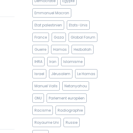
Démocratie
Egypte
Emmanuel Macron
Etat palestinien
Etats-Unis
France
Gaza
Global Forum
Guerre
Hamas
Hezbollah
IHRA
Iran
Islamisme
Israel
Jérusalem
Le Hamas
Manuel Valls
Netanyahou
ONU
Parlement européen
Racisme
Radiographie
Royaume Uni
Russie