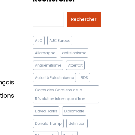
Rechercher
AJC
AJC Europe
Allemagne
antisionisme
Antisémitisme
Attentat
Autorité Palestinienne
BDS
nçais
Corps des Gardiens de la
tions
Révolution islamique d'Iran
David Harris
Diplomatie
Donald Trump
définition