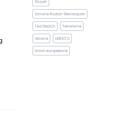
Shoah
Simone Rodan-Benzaquen
Ted Deutch
Terrorisme
Ukraine
UNESCO
g
Union européenne