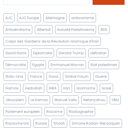
AJC
AJC Europe
Allemagne
antisionisme
Antisémitisme
Attentat
Autorité Palestinienne
BDS
Corps des Gardiens de la Révolution islamique d'Iran
David Harris
Diplomatie
Donald Trump
définition
Démocratie
Egypte
Emmanuel Macron
Etat palestinien
Etats-Unis
France
Gaza
Global Forum
Guerre
Hamas
Hezbollah
IHRA
Iran
Islamisme
Israel
Jérusalem
Le Hamas
Manuel Valls
Netanyahou
ONU
Parlement européen
Racisme
Radiographie
Royaume Uni
Russie
Shoah
Simone Rodan-Benzaquen