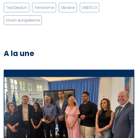
Ted Deutch
Terrorisme
Ukraine
UNESCO
Union européenne
A la une