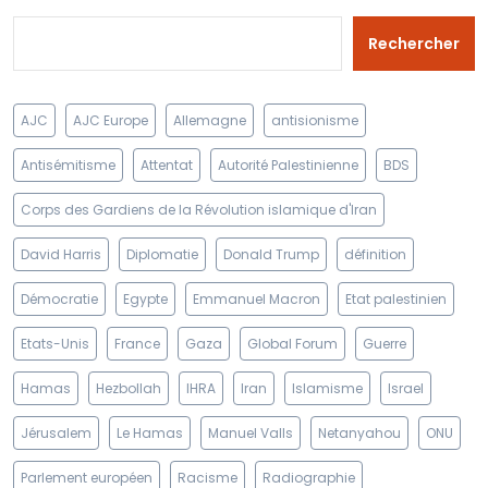
Rechercher
AJC
AJC Europe
Allemagne
antisionisme
Antisémitisme
Attentat
Autorité Palestinienne
BDS
Corps des Gardiens de la Révolution islamique d'Iran
David Harris
Diplomatie
Donald Trump
définition
Démocratie
Egypte
Emmanuel Macron
Etat palestinien
Etats-Unis
France
Gaza
Global Forum
Guerre
Hamas
Hezbollah
IHRA
Iran
Islamisme
Israel
Jérusalem
Le Hamas
Manuel Valls
Netanyahou
ONU
Parlement européen
Racisme
Radiographie