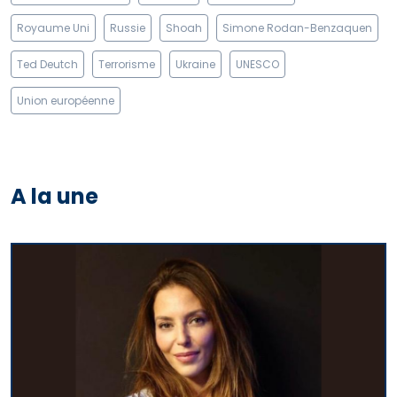
Royaume Uni
Russie
Shoah
Simone Rodan-Benzaquen
Ted Deutch
Terrorisme
Ukraine
UNESCO
Union européenne
A la une