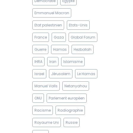
Démocratie
Egypte
Emmanuel Macron
Etat palestinien
Etats-Unis
France
Gaza
Global Forum
Guerre
Hamas
Hezbollah
IHRA
Iran
Islamisme
Israel
Jérusalem
Le Hamas
Manuel Valls
Netanyahou
ONU
Parlement européen
Racisme
Radiographie
Royaume Uni
Russie