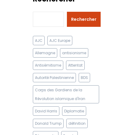
Rechercher
AJC
AJC Europe
Allemagne
antisionisme
Antisémitisme
Attentat
Autorité Palestinienne
BDS
Corps des Gardiens de la
Révolution islamique d'Iran
David Harris
Diplomatie
Donald Trump
définition