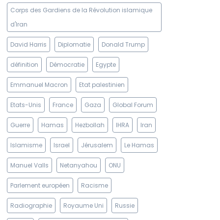
Corps des Gardiens de la Révolution islamique
d'Iran
David Harris
Diplomatie
Donald Trump
définition
Démocratie
Egypte
Emmanuel Macron
Etat palestinien
Etats-Unis
France
Gaza
Global Forum
Guerre
Hamas
Hezbollah
IHRA
Iran
Islamisme
Israel
Jérusalem
Le Hamas
Manuel Valls
Netanyahou
ONU
Parlement européen
Racisme
Radiographie
Royaume Uni
Russie