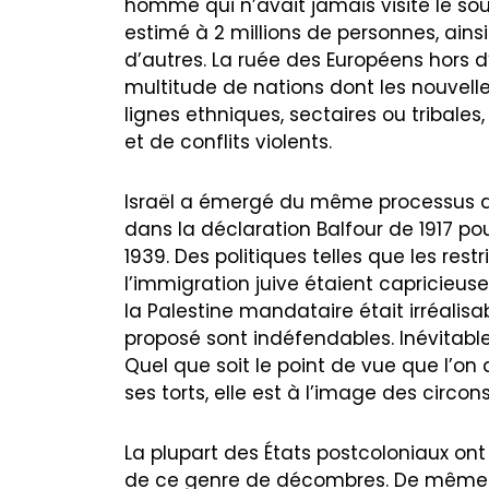
homme qui n’avait jamais visité le s
estimé à 2 millions de personnes, ains
d’autres. La ruée des Européens hors 
multitude de nations dont les nouvell
lignes ethniques, sectaires ou tribale
et de conflits violents.
Israël a émergé du même processus d
dans la déclaration Balfour de 1917 pou
1939. Des politiques telles que les re
l’immigration juive étaient capricieus
la Palestine mandataire était irréalisab
proposé sont indéfendables. Inévitable
Quel que soit le point de vue que l’on 
ses torts, elle est à l’image des circ
La plupart des États postcoloniaux on
de ce genre de décombres. De même qu