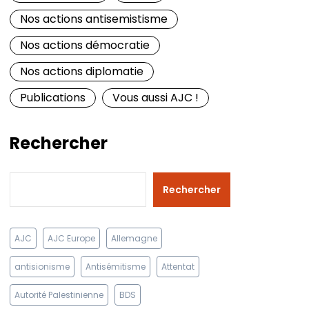
Nos actions antisemistisme
Nos actions démocratie
Nos actions diplomatie
Publications
Vous aussi AJC !
Rechercher
Rechercher
AJC
AJC Europe
Allemagne
antisionisme
Antisémitisme
Attentat
Autorité Palestinienne
BDS