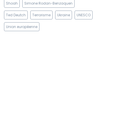
Shoah
Simone Rodan-Benzaquen
Ted Deutch
Terrorisme
Ukraine
UNESCO
Union européenne